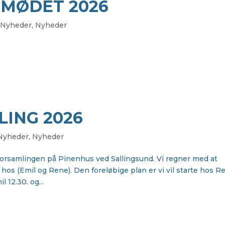
SMØDET 2026
 Nyheder
,
Nyheder
ING 2026
 Nyheder
,
Nyheder
alforsamlingen på Pinenhus ved Sallingsund. Vi regner med at
hos (Emil og Rene). Den foreløbige plan er vi vil starte hos R
 12.30. og...